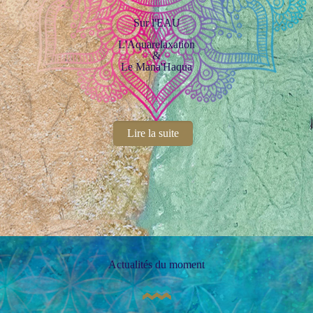
Sur l'EAU
L'Aquarelaxation
&
Le Mana'Haqua
Lire la suite
Actualités du moment