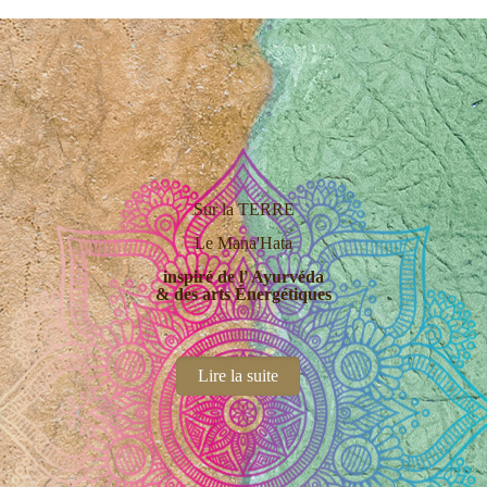
Sur la TERRE
Le Mana'Hata
inspiré de l' Ayurvéda
& des arts Énergétiques
Lire la suite