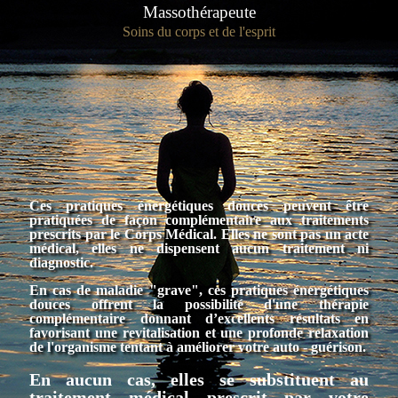
Massothérapeute
Soins du corps et de l'esprit
Ces pratiques énergétiques douces peuvent être
pratiquées de façon complémentaire aux traitements
prescrits par le Corps Médical. Elles ne sont pas un acte
médical, elles ne dispensent aucun traitement ni
diagnostic.
En cas de maladie "grave",
ces pratiques énergétiques
douces offrent la possibilité d'une thérapie
complémentaire donnant d’excellents résultats en
favorisant une revitalisation et une profonde relaxation
de l'organisme tentant à améliorer votre auto - guérison.
En aucun cas, elles se substituent au
traitement médical prescrit par votre